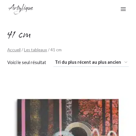
Aller
au
contenu
41 cm
Accueil
/
Les tableaux
/
41 cm
Voici le seul résultat